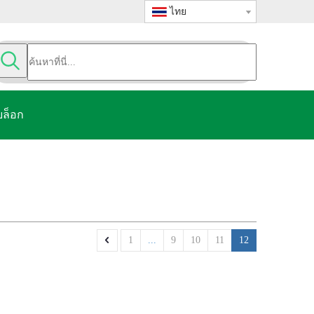
ไทย
บล็อก
1
...
9
10
11
12