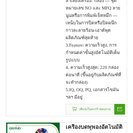
ลำเลียงเครื่อง- กล่อง --- ชุด
หมายเลข NO และ MFQ ลาย
นูนหรือการพิมพ์เจ็ทหมึก ---
เหน็บในการปิดหรือปิดผนึก
กาวละลายร้อน-เอาต์พุต
ผลิตภัณฑ์สุดท้าย
3.Feature: ความเร็วสูง, การ
กำหนดค่าขั้นสูงอัตโนมัติเต็ม
รูปแบบ
4. ความเร็วสูงสุด: 220 กล่อง
ต่อนาที (ขึ้นอยู่กับผลิตภัณฑ์ที่
จะทำกล่อง)
5.IQ, OQ, PQ, เอกสารไขมัน
ฯลฯ มีอยู่
เพิ่มลงในตะกร้าสอบถาม
เครื่องบดพุพองอัตโนมัติ